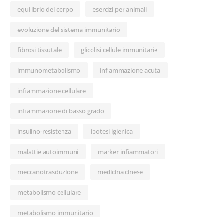
equilibrio del corpo
esercizi per animali
evoluzione del sistema immunitario
fibrosi tissutale
glicolisi cellule immunitarie
immunometabolismo
infiammazione acuta
infiammazione cellulare
infiammazione di basso grado
insulino-resistenza
ipotesi igienica
malattie autoimmuni
marker infiammatori
meccanotrasduzione
medicina cinese
metabolismo cellulare
metabolismo immunitario