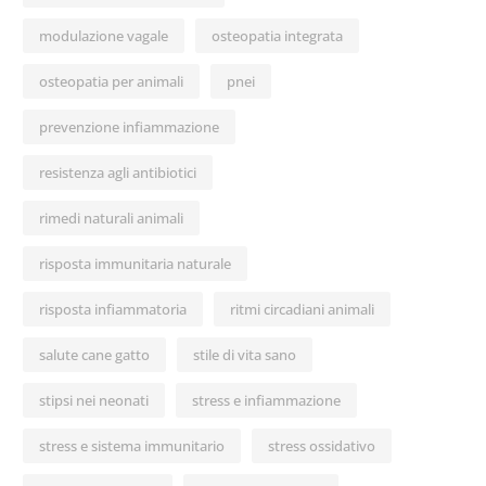
modulazione vagale
osteopatia integrata
osteopatia per animali
pnei
prevenzione infiammazione
resistenza agli antibiotici
rimedi naturali animali
risposta immunitaria naturale
risposta infiammatoria
ritmi circadiani animali
salute cane gatto
stile di vita sano
stipsi nei neonati
stress e infiammazione
stress e sistema immunitario
stress ossidativo