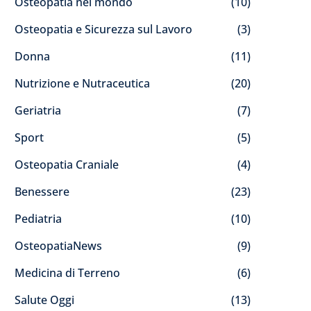
Osteopatia nel mondo
(10)
Osteopatia e Sicurezza sul Lavoro
(3)
Donna
(11)
Nutrizione e Nutraceutica
(20)
Geriatria
(7)
Sport
(5)
Osteopatia Craniale
(4)
Benessere
(23)
Pediatria
(10)
OsteopatiaNews
(9)
Medicina di Terreno
(6)
Salute Oggi
(13)