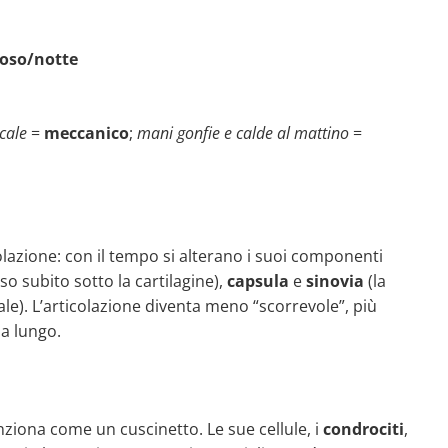
poso/notte
cale
=
meccanico
;
mani gonfie e calde al mattino
=
olazione: con il tempo si alterano i suoi componenti
sso subito sotto la cartilagine),
capsula
e
sinovia
(la
le). L’articolazione diventa meno “scorrevole”, più
 a lungo.
nziona come un cuscinetto. Le sue cellule, i
condrociti
,