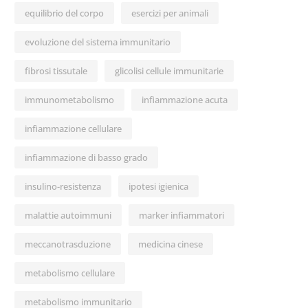
equilibrio del corpo
esercizi per animali
evoluzione del sistema immunitario
fibrosi tissutale
glicolisi cellule immunitarie
immunometabolismo
infiammazione acuta
infiammazione cellulare
infiammazione di basso grado
insulino-resistenza
ipotesi igienica
malattie autoimmuni
marker infiammatori
meccanotrasduzione
medicina cinese
metabolismo cellulare
metabolismo immunitario