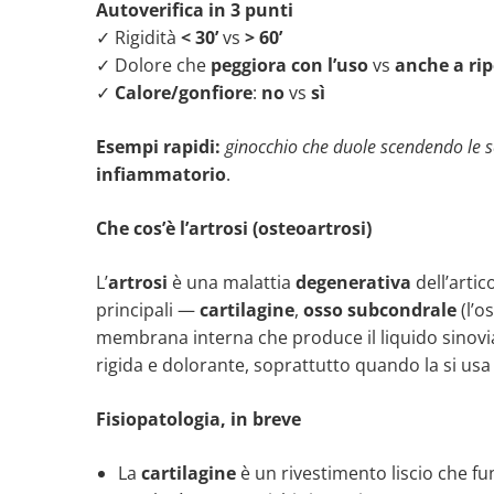
Autoverifica in 3 punti
✓ Rigidità
< 30’
vs
> 60’
✓ Dolore che
peggiora con l’uso
vs
anche a ri
✓
Calore/gonfiore
:
no
vs
sì
Esempi rapidi:
ginocchio che duole scendendo le s
infiammatorio
.
Che cos’è l’artrosi (osteoartrosi)
L’
artrosi
è una malattia
degenerativa
dell’artic
principali —
cartilagine
,
osso subcondrale
(l’o
membrana interna che produce il liquido sinovia
rigida e dolorante, soprattutto quando la si usa
Fisiopatologia, in breve
La
cartilagine
è un rivestimento liscio che fu