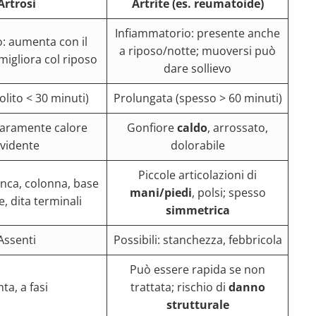
Artrosi
Artrite (es. reumatoide)
Infiammatorio: presente anche
: aumenta con il
a riposo/notte; muoversi può
migliora col riposo
dare sollievo
olito < 30 minuti)
Prolungata (spesso > 60 minuti)
raramente calore
Gonfiore
caldo
, arrossato,
vidente
dolorabile
Piccole articolazioni di
anca, colonna, base
mani/piedi
, polsi; spesso
e, dita terminali
simmetrica
Assenti
Possibili: stanchezza, febbricola
Può essere rapida se non
ta, a fasi
trattata; rischio di
danno
strutturale