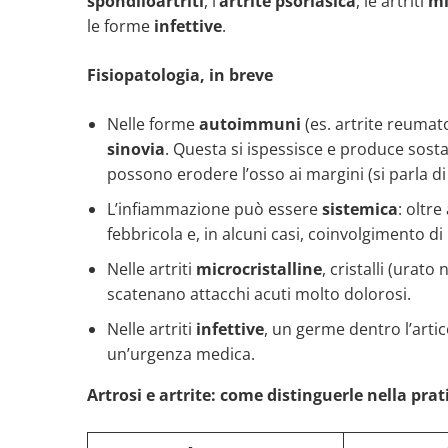
spondiloartriti
, l’
artrite psoriasica
, le artriti
mi
le forme
infettive
.
Fisiopatologia, in breve
Nelle forme
autoimmuni
(es. artrite reumat
sinovia
. Questa si ispessisce e produce sos
possono erodere l’osso ai margini (si parla d
L’infiammazione può essere
sistemica
: oltr
febbricola e, in alcuni casi, coinvolgimento di
Nelle artriti
microcristalline
, cristalli (urato
scatenano attacchi acuti molto dolorosi.
Nelle artriti
infettive
, un germe dentro l’arti
un’urgenza medica.
Artrosi e artrite: come distinguerle nella prat