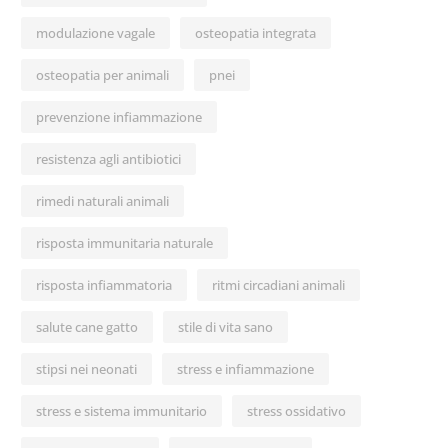
modulazione vagale
osteopatia integrata
osteopatia per animali
pnei
prevenzione infiammazione
resistenza agli antibiotici
rimedi naturali animali
risposta immunitaria naturale
risposta infiammatoria
ritmi circadiani animali
salute cane gatto
stile di vita sano
stipsi nei neonati
stress e infiammazione
stress e sistema immunitario
stress ossidativo