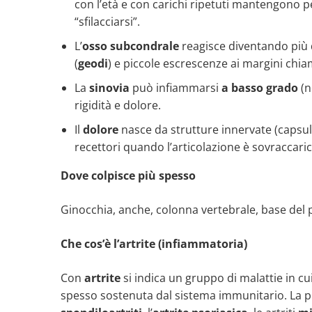
con l’età e con carichi ripetuti mantengono pe
“sfilacciarsi”.
L’
osso subcondrale
reagisce diventando più 
(
geodi
) e piccole escrescenze ai margini chi
La
sinovia
può infiammarsi
a basso grado
(n
rigidità e dolore.
Il
dolore
nasce da strutture innervate (capsul
recettori quando l’articolazione è sovraccaric
Dove colpisce più spesso
Ginocchia, anche, colonna vertebrale, base del pol
Che cos’è l’artrite (infiammatoria)
Con
artrite
si indica un gruppo di malattie in cu
spesso sostenuta dal sistema immunitario. La pi