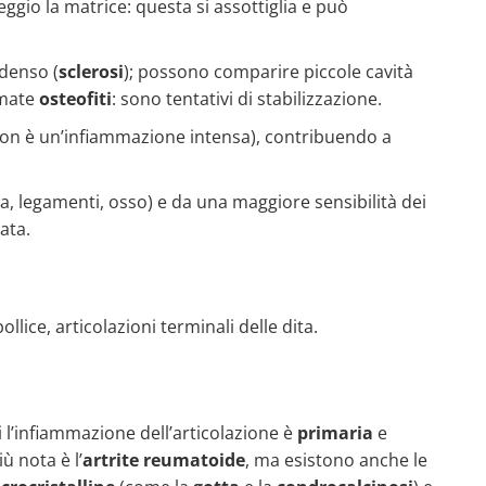
ggio la matrice: questa si assottiglia e può
denso (
sclerosi
); possono comparire piccole cavità
amate
osteofiti
: sono tentativi di stabilizzazione.
on è un’infiammazione intensa), contribuendo a
a, legamenti, osso) e da una maggiore sensibilità dei
ata.
lice, articolazioni terminali delle dita.
i l’infiammazione dell’articolazione è
primaria
e
ù nota è l’
artrite reumatoide
, ma esistono anche le