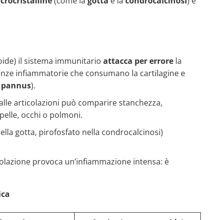
crocristalline
(come la
gotta
e la
condrocalcinosi
) e
oide) il sistema immunitario
attacca per errore
la
tanze infiammatorie che consumano la cartilagine e
i
pannus
).
e alle articolazioni può comparire stanchezza,
 pelle, occhi o polmoni.
 nella gotta, pirofosfato nella condrocalcinosi)
colazione provoca un’infiammazione intensa: è
ica