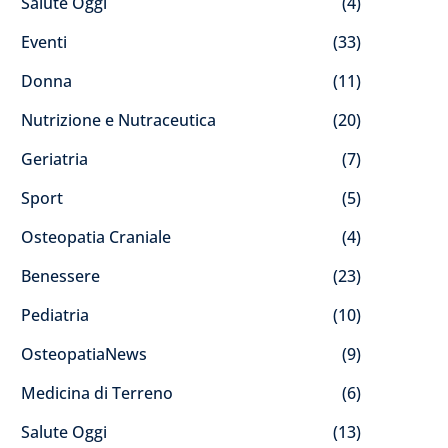
Salute Oggi
(4)
Eventi
(33)
Donna
(11)
Nutrizione e Nutraceutica
(20)
Geriatria
(7)
Sport
(5)
Osteopatia Craniale
(4)
Benessere
(23)
Pediatria
(10)
OsteopatiaNews
(9)
Medicina di Terreno
(6)
Salute Oggi
(13)