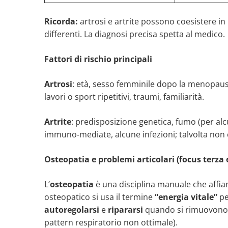
Ricorda:
artrosi e artrite possono coesistere in
differenti. La diagnosi precisa spetta al medico.
Fattori di rischio principali
Artrosi
: età, sesso femminile dopo la menopaus
lavori o sport ripetitivi, traumi, familiarità.
Artrite
: predisposizione genetica, fumo (per alc
immuno‑mediate, alcune infezioni; talvolta non c
Osteopatia e problemi articolari (focus terza 
L’
osteopatia
è una disciplina manuale che affianc
osteopatico si usa il termine
“energia vitale”
pe
autoregolarsi
e
ripararsi
quando si rimuovono os
pattern respiratorio non ottimale).