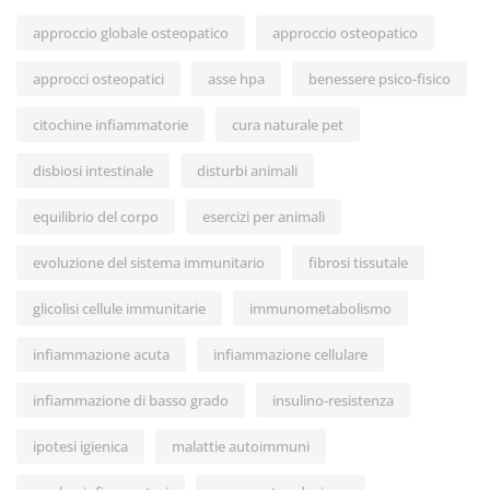
approccio globale osteopatico
approccio osteopatico
approcci osteopatici
asse hpa
benessere psico-fisico
citochine infiammatorie
cura naturale pet
disbiosi intestinale
disturbi animali
equilibrio del corpo
esercizi per animali
evoluzione del sistema immunitario
fibrosi tissutale
glicolisi cellule immunitarie
immunometabolismo
infiammazione acuta
infiammazione cellulare
infiammazione di basso grado
insulino-resistenza
ipotesi igienica
malattie autoimmuni