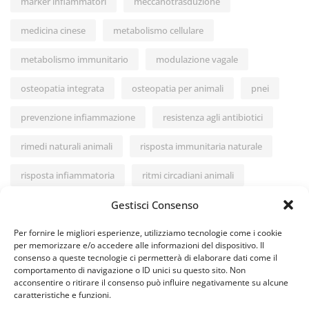
marker infiammatori
meccanotrasduzione
medicina cinese
metabolismo cellulare
metabolismo immunitario
modulazione vagale
osteopatia integrata
osteopatia per animali
pnei
prevenzione infiammazione
resistenza agli antibiotici
rimedi naturali animali
risposta immunitaria naturale
risposta infiammatoria
ritmi circadiani animali
salute cane gatto
stile di vita sano
stipsi nei neonati
Gestisci Consenso
stress e infiammazione
stress e sistema immunitario
Per fornire le migliori esperienze, utilizziamo tecnologie come i cookie
per memorizzare e/o accedere alle informazioni del dispositivo. Il
consenso a queste tecnologie ci permetterà di elaborare dati come il
stress ossidativo
switch metabolico
comportamento di navigazione o ID unici su questo sito. Non
acconsentire o ritirare il consenso può influire negativamente su alcune
tessuto connettivo
trattamenti non invasivi
caratteristiche e funzioni.