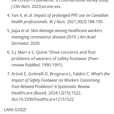
the COVID‑19 pandemic: a cross‑sectional survey study.
J Clin Nurs.
2023;xx:xxx‑xxx.
Yan X, et al.
Impact of prolonged PPE use on Canadian
health professionals.
Br J Nurs.
2021;30(3):188‑195.
Jiajia
et al.
Skin damage among healthcare workers
managing coronavirus disease‑2019.
J Am Acad
Dermatol.
2020.
S.J. Marr e S. Quine “Shoe concerns and foot
problems of wearers of safety footwear (Peer-
review
PubMed
, 1990‑1991)
Artioli E, Golinelli D, Brognara L, Faldini C.
What’s the
Impact of Safety Footwear on Workers Concerning
Foot‑Related Problems? A Systematic Review.
Healthcare (Basel). 2024;12(15):1522.
doi:10.3390/healthcare12151522
LARA GOZZI