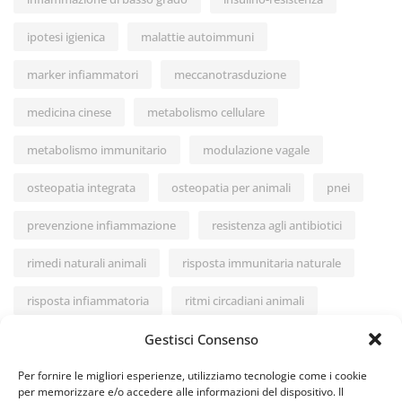
ipotesi igienica
malattie autoimmuni
marker infiammatori
meccanotrasduzione
medicina cinese
metabolismo cellulare
metabolismo immunitario
modulazione vagale
osteopatia integrata
osteopatia per animali
pnei
prevenzione infiammazione
resistenza agli antibiotici
rimedi naturali animali
risposta immunitaria naturale
risposta infiammatoria
ritmi circadiani animali
Gestisci Consenso
salute cane gatto
stile di vita sano
stipsi nei neonati
Per fornire le migliori esperienze, utilizziamo tecnologie come i cookie
stress e infiammazione
stress e sistema immunitario
per memorizzare e/o accedere alle informazioni del dispositivo. Il