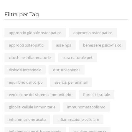
Filtra per Tag
approccio globale osteopatico
approccio osteopatico
approcci osteopatici
asse hpa
benessere psico-fisico
citochine infiammatorie
cura naturale pet
disbiosi intestinale
disturbi animali
equilibrio del corpo
esercizi per animali
evoluzione del sistema immunitario
fibrosi tissutale
glicolisi cellule immunitarie
immunometabolismo
infiammazione acuta
infiammazione cellulare
infiammazione di basso grado
insulino-resistenza