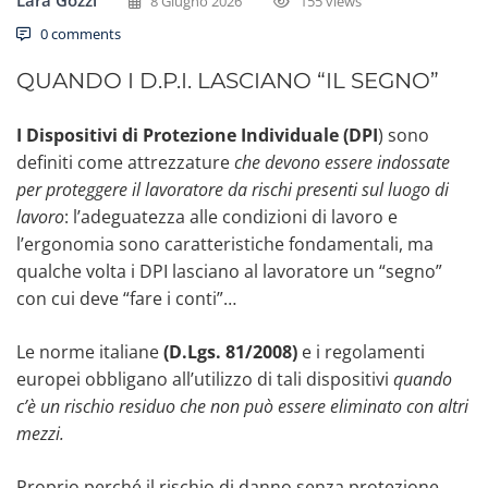
8 Giugno 2026
155 views
0 comments
QUANDO I D.P.I. LASCIANO “IL SEGNO”
I Dispositivi di Protezione Individuale (DPI
) sono
definiti come attrezzature
che devono essere indossate
per proteggere il lavoratore da rischi
presenti sul luogo di
lavoro
: l’adeguatezza alle condizioni di lavoro e
l’ergonomia sono caratteristiche fondamentali, ma
qualche volta i DPI lasciano al lavoratore un “segno”
con cui deve “fare i conti”…
Le norme italiane
(D.Lgs. 81/2008)
e i regolamenti
europei obbligano all’utilizzo di tali dispositivi
quando
c’è un rischio residuo che non può essere eliminato con altri
mezzi.
Proprio perché il rischio di danno senza protezione,