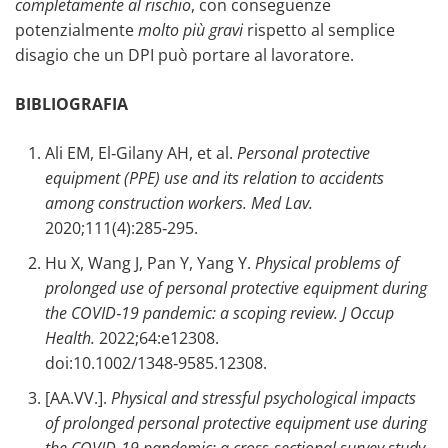
completamente al rischio
, con conseguenze
potenzialmente
molto più gravi
rispetto al semplice
disagio che un DPI può portare al lavoratore.
BIBLIOGRAFIA
Ali EM, El‑Gilany AH, et al.
Personal protective
equipment (PPE) use and its relation to accidents
among construction workers.
Med Lav.
2020;111(4):285‑295.
Hu X, Wang J, Pan Y, Yang Y.
Physical problems of
prolonged use of personal protective equipment during
the COVID‑19 pandemic: a scoping review.
J Occup
Health.
2022;64:e12308.
doi:10.1002/1348‑9585.12308.
[AA.VV.].
Physical and stressful psychological impacts
of prolonged personal protective equipment use during