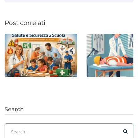
Post correlati
Prevenzione e sicurezza a
OSTEOPATIA E SICUR
scuola: un importante gioco
LAVORO
di squadra
26 Gennaio 2026
Search
4 Febbraio 2026
347 views